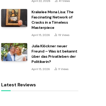
April 22, 2026
41
Views
Krakelee Mona Lisa: The
Fascinating Network of
Cracks in a Timeless
Masterpiece
April 15, 2026
19
Views
Julia Klöckner neuer
Freund – Was ist bekannt
über das Privatleben der
Politikerin?
April 15, 2026
11
Views
Latest Reviews