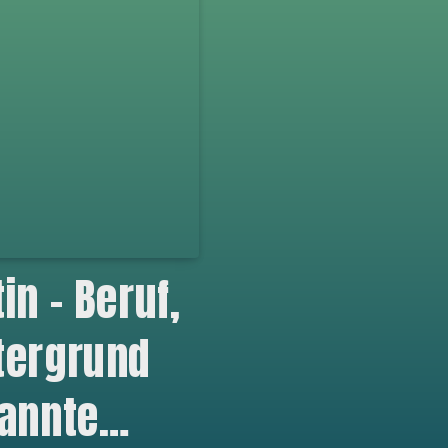
in – Beruf,
tergrund
kannte