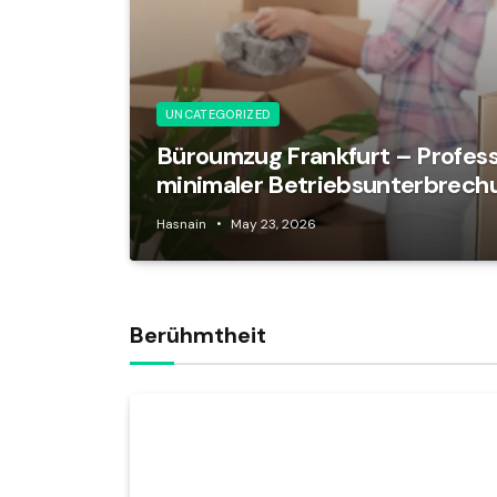
UNCATEGORIZED
Büroumzug Frankfurt – Professi
minimaler Betriebsunterbrech
Hasnain
May 23, 2026
Berühmtheit