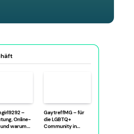
häft
girl9292 –
GaytreffMG – für
tung, Online-
die LGBTQ+
 und warum
Community in
ame
Mönchengladbach