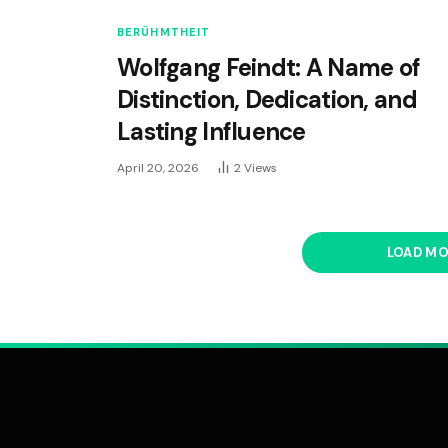
BERÜHMTHEIT
Wolfgang Feindt: A Name of
Distinction, Dedication, and
Lasting Influence
April 20, 2026
2
Views
LOAD M