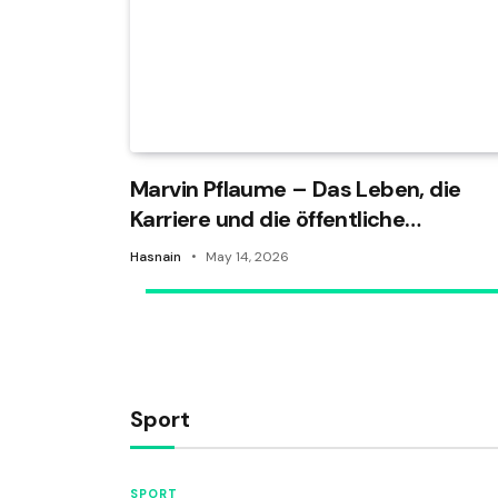
Marvin Pflaume – Das Leben, die
Karriere und die öffentliche
Aufmerksamkeit rund um den
Hasnain
May 14, 2026
bekannten Namen
Sport
SPORT