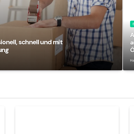
A
onell, schnell und mit
a
ung
Ö
Ha