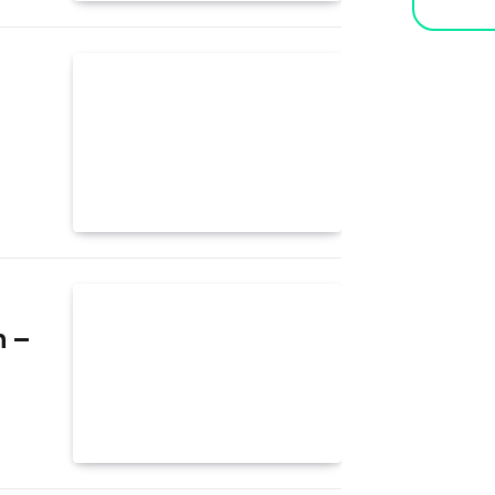
Aufme
beko
n –