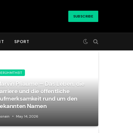
SUBSCRIBE
HT
SPORT
BERÜHMTHEIT
arvin Pflaume – Das Leben, die
arriere und die öffentliche
ufmerksamkeit rund um den
ekannten Namen
snain
May 14, 2026