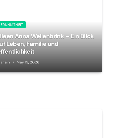
BERÜHMTHEIT
ileen Anna Wellenbrink – Ein Blick
uf Leben, Familie und
ffentlichkeit
snain
May 13, 2026