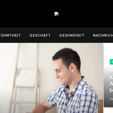
RÜHMTHEIT
GESCHÄFT
GESUNDHEIT
NACHRIC
M
K
A
b
Ha