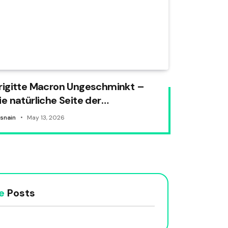
rigitte Macron Ungeschminkt –
ie natürliche Seite der
ranzösischen First Lady
snain
May 13, 2026
e
Posts