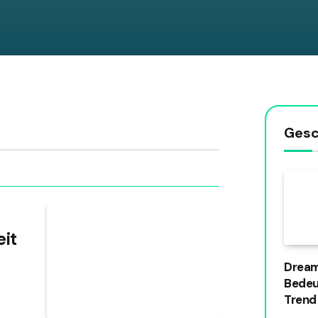
Gesc
it
Dream
Bedeu
Trend
der N