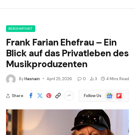
BERÜHMTHEIT
Frank Farian Ehefrau – Ein
Blick auf das Privatleben des
Musikproduzenten
By
Hasnain
April 25, 2026
0
3
4 Mins Read
Google
Flipboard
Share
Follow Us
News