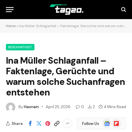
Home
»
Ina Müller Schlaganfall – Faktenlage, Gerüchte und warum solche Suchanfragen entstehen
BERÜHMTHEIT
Ina Müller Schlaganfall –
Faktenlage, Gerüchte und
warum solche Suchanfragen
entstehen
By
Hasnain
April 25, 2026
0
2
4 Mins Read
Google
Flipboard
Share
Follow Us
News