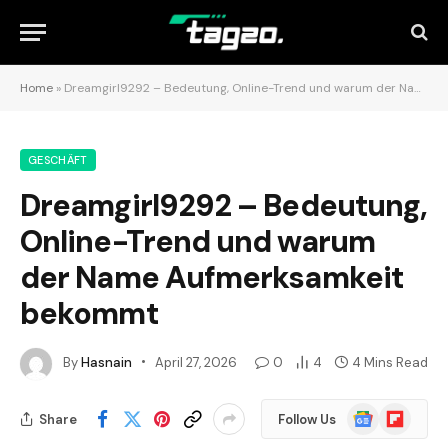
Home
»
Dreamgirl9292 – Bedeutung, Online-Trend und warum der Name Aufmerksamkeit bekommt
GESCHÄFT
Dreamgirl9292 – Bedeutung,
Online-Trend und warum
der Name Aufmerksamkeit
bekommt
By
Hasnain
April 27, 2026
0
4
4 Mins Read
Google
Flipboard
Share
Follow Us
News