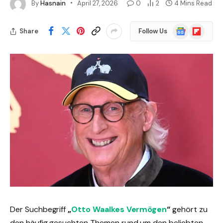
By
Hasnain
April 27, 2026
0
2
4 Mins Read
Google
Flipboard
Share
Follow Us
News
Der Suchbegriff
„
Otto Waalkes Vermögen
“
gehört zu
den häufig gesuchten Themen rund um den beliebten