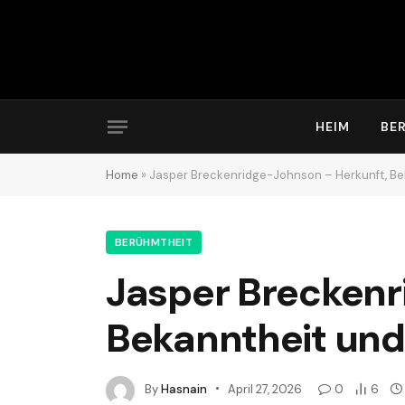
HEIM
BE
Home
»
Jasper Breckenridge-Johnson – Herkunft, Bek
BERÜHMTHEIT
Jasper Breckenr
Bekanntheit und 
By
Hasnain
April 27, 2026
0
6