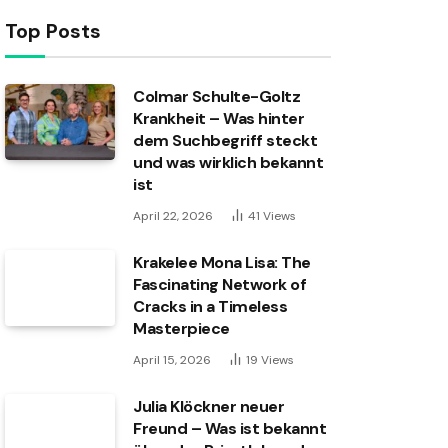
Top Posts
Colmar Schulte-Goltz
Krankheit – Was hinter
dem Suchbegriff steckt
und was wirklich bekannt
ist
April 22, 2026
41
Views
Krakelee Mona Lisa: The
Fascinating Network of
Cracks in a Timeless
Masterpiece
April 15, 2026
19
Views
Julia Klöckner neuer
Freund – Was ist bekannt