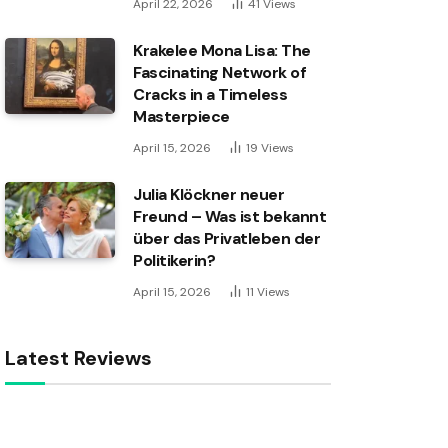
April 22, 2026
41
Views
Krakelee Mona Lisa: The
Fascinating Network of
Cracks in a Timeless
Masterpiece
April 15, 2026
19
Views
Julia Klöckner neuer
Freund – Was ist bekannt
über das Privatleben der
Politikerin?
April 15, 2026
11
Views
Latest Reviews