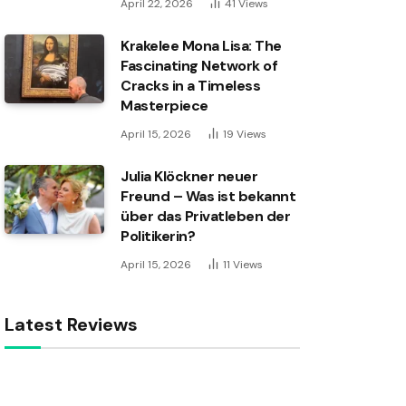
April 22, 2026
41
Views
Krakelee Mona Lisa: The
Fascinating Network of
Cracks in a Timeless
Masterpiece
April 15, 2026
19
Views
Julia Klöckner neuer
Freund – Was ist bekannt
über das Privatleben der
Politikerin?
April 15, 2026
11
Views
Latest Reviews