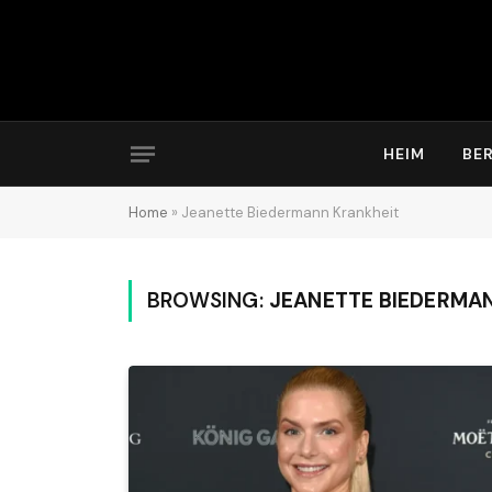
HEIM
BE
Home
»
Jeanette Biedermann Krankheit
BROWSING:
JEANETTE BIEDERMA