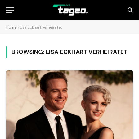
Home
»
Lisa Eckhart verheiratet
BROWSING:
LISA ECKHART VERHEIRATET