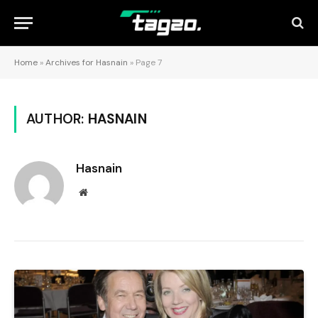
Home
»
Archives for Hasnain
»
Page 7
AUTHOR:
HASNAIN
Hasnain
Website