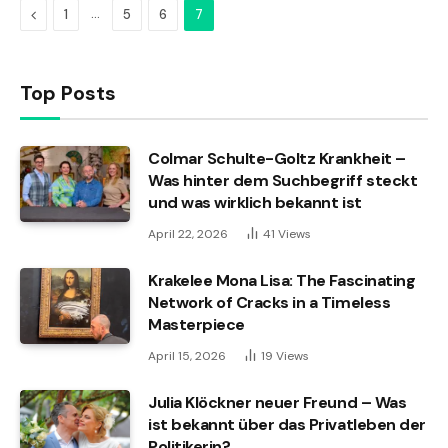
Previous
…
1
5
6
7
Top Posts
Colmar Schulte-Goltz Krankheit –
Was hinter dem Suchbegriff steckt
und was wirklich bekannt ist
April 22, 2026
41
Views
Krakelee Mona Lisa: The Fascinating
Network of Cracks in a Timeless
Masterpiece
April 15, 2026
19
Views
Julia Klöckner neuer Freund – Was
ist bekannt über das Privatleben der
Politikerin?