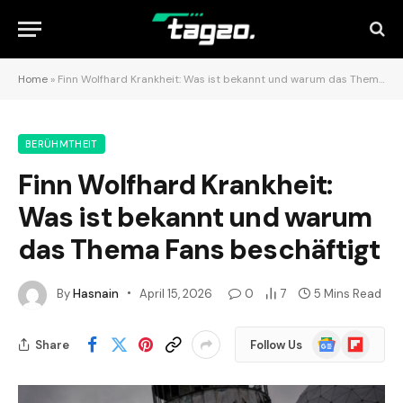
Home
»
Finn Wolfhard Krankheit: Was ist bekannt und warum das Thema Fans beschäftigt
BERÜHMTHEIT
Finn Wolfhard Krankheit:
Was ist bekannt und warum
das Thema Fans beschäftigt
By
Hasnain
April 15, 2026
0
7
5 Mins Read
Google
Flipboard
Share
Follow Us
News