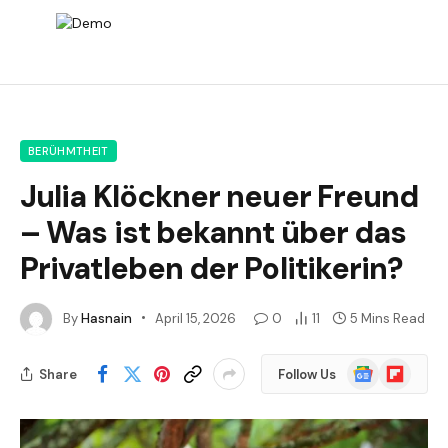
BERÜHMTHEIT
Julia Klöckner neuer Freund
– Was ist bekannt über das
Privatleben der Politikerin?
By
Hasnain
April 15, 2026
0
11
5 Mins Read
Google
Flipboard
Share
Follow Us
News