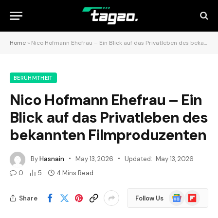
Home
»
Nico Hofmann Ehefrau – Ein Blick auf das Privatleben des bekannten Filmproduzenten
BERÜHMTHEIT
Nico Hofmann Ehefrau – Ein
Blick auf das Privatleben des
bekannten Filmproduzenten
By
Hasnain
May 13, 2026
Updated:
May 13, 2026
0
5
4 Mins Read
Google
Flipboard
Share
Follow Us
News