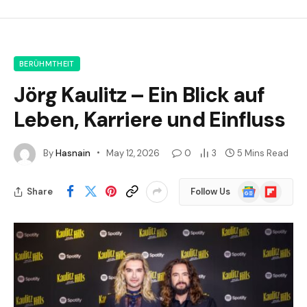
BERÜHMTHEIT
Jörg Kaulitz – Ein Blick auf
Leben, Karriere und Einfluss
By
Hasnain
May 12, 2026
0
3
5 Mins Read
Google
Flipboard
Share
Follow Us
News