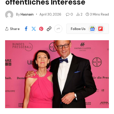
öffentliches Interesse
By
Hasnain
April 30, 2026
0
2
3 Mins Read
Google
Flipboard
Share
Follow Us
News