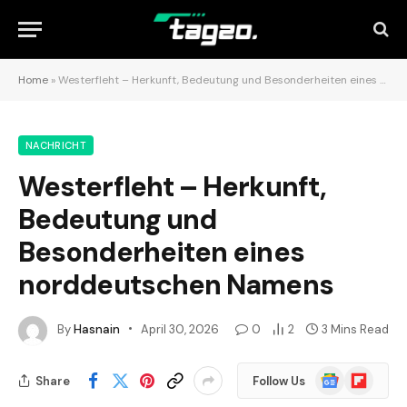
Home
»
Westerfleht – Herkunft, Bedeutung und Besonderheiten eines norddeutschen Namens
NACHRICHT
Westerfleht – Herkunft,
Bedeutung und
Besonderheiten eines
norddeutschen Namens
By
Hasnain
April 30, 2026
0
2
3 Mins Read
Google
Flipboard
Share
Follow Us
News